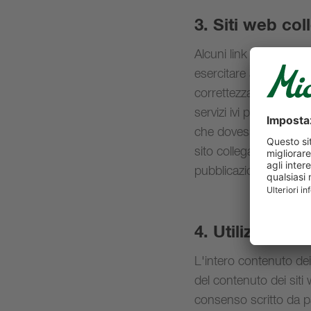
3. Siti web coll
Alcuni link sui siti we
esercitare alcun tipo 
correttezza, la complete
servizi ivi proposti. La
che dovessero derivare 
sito collegato e non a R
pubblicazioni.
4. Utilizzo del
L'intero contenuto dei 
del contenuto dei siti
consenso scritto da part