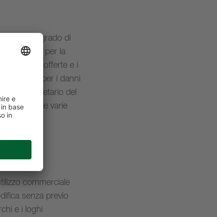
lla non è in grado di
sponsabilità per la
e eventuali offerte e i
 particolare, per i danni
te al proprietario del
ollegarsi alle varie
´utilizzo commerciale
difica senza previo
chi e i loghi