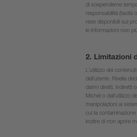
di sospenderne tempor
responsabilità (tacita 
rese disponibili sul pr
le informazioni non pi
2. Limitazioni 
L´utilizzo dei contenut
dell´utente. Rivella de
danni diretti, indiret
Michel o dall´utilizzo d
manipolazioni ai sistem
cui la contaminazione c
inoltre di non aprire ma