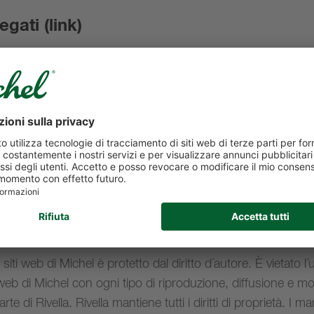
egati (link)
b di Michel conducono a siti web di terzi, su cui tuttavia Rive
di influenza. Per questa ragione Rivella declina qualunque re
zza e la legittimità dei contenuti di tali siti web nonché per l
 responsabilità per contenuti illegali, errati o incompleti e, in
dall´utilizzo o dal mancato utilizzo dei link, spetta unicamen
ivella, che dal proprio sito offre solamente la possibilità di c
 sito web di Michel
siti web di Michel è protetto dal diritto d´autore. È vietato l
 web di Michel con ogni tipo di riproduzione, diffusione e mo
e di Rivella. Rivella mantiene tutti i diritti di proprietà. I mar