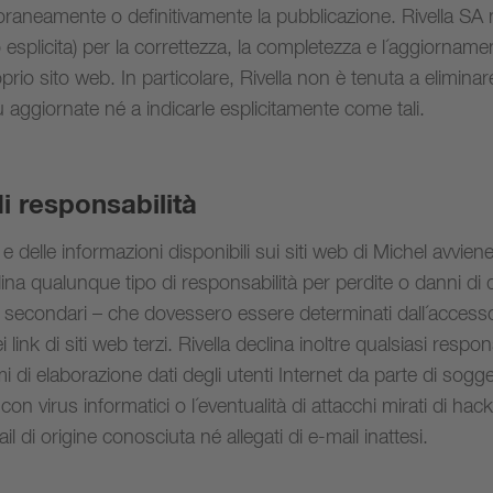
aneamente o definitivamente la pubblicazione. Rivella SA
o esplicita) per la correttezza, la completezza e l´aggiorname
oprio sito web. In particolare, Rivella non è tenuta a elimina
ù aggiornate né a indicarle esplicitamente come tali.
di responsabilità
i e delle informazioni disponibili sui siti web di Michel avvien
clina qualunque tipo di responsabilità per perdite o danni di 
ti o secondari – che dovessero essere determinati dall´access
ei link di siti web terzi. Rivella declina inoltre qualsiasi respon
i di elaborazione dati degli utenti Internet da parte di sogget
on virus informatici o l´eventualità di attacchi mirati di hack
il di origine conosciuta né allegati di e-mail inattesi.