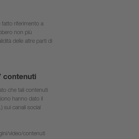
 fatto riferimento a
ebbero non più
dità delle altre parti di
/ contenuti
to che tali contenuti
iono hanno dato il
) sui canali social
gini/video/contenuti